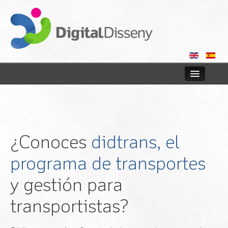
Home
Web
¿Conoces
didtrans, el
Blog
programa de transportes
Contact us
y gestión para
transportistas?