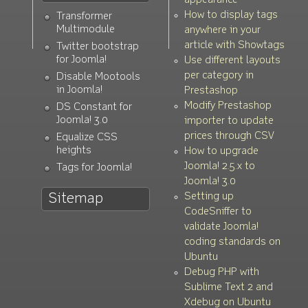
appearance
How to display tags
Transformer
Multimodule
anywhere in your
article with Showtags
Twitter bootstrap
for Joomla!
Use different layouts
per category in
Disable Mootools
in Joomla!
Prestashop
Modify Prestashop
DS Constant for
Joomla! 3.0
importer to update
prices through CSV
Equalize CSS
heights
How to upgrade
Joomla! 2.5.x to
Tags for Joomla!
Joomla! 3.0
Setting up
Sitemap
CodeSniffer to
validate Joomla!
coding standards on
Ubuntu
Debug PHP with
Sublime Text 2 and
Xdebug on Ubuntu