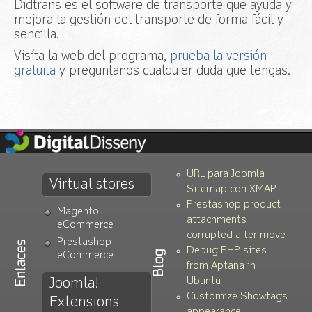
Didtrans es el software de transporte que ayuda y
mejora la gestión del transporte de forma fácil y
sencilla.
Visíta la web del programa,
prueba la versión
gratuita
y preguntanos cualquier duda que tengas.
URL para Joomla
Virtual stores
Sitemap con XMAP
Prestashop product
Magento
attachments
eCommerce
corrupted after move
Prestashop
Debug PHP sites
eCommerce
from Aptana in
Joomla!
Ubuntu
Customize Showtags
Extensions