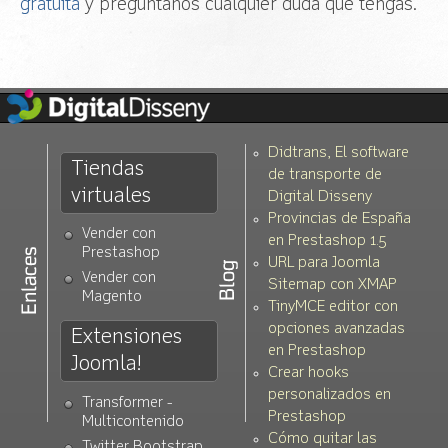
gratuita
y preguntanos cualquier duda que tengas.
Didtrans, El software
Tiendas
de transporte de
virtuales
Digital Disseny
Provincias de España
Vender con
en Prestashop 1.5
Prestashop
URL para Joomla
Vender con
Sitemap con XMAP
Magento
TinyMCE editor con
opciones avanzadas
Extensiones
en Prestashop
Joomla!
Crear hooks
personalizados en
Transformer -
Prestashop
Multicontenido
Cómo quitar las
Twitter Bootstrap