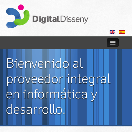
Inicio
Bienvenido al
Tiendas online
proveedor integral
Web
en informática y
Consultoría
desarrollo.
Blog
Contactar