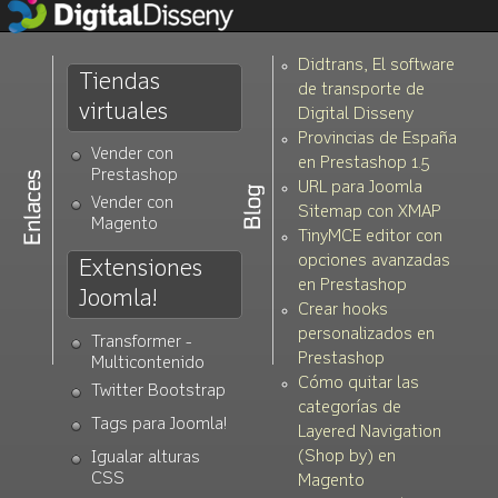
Didtrans, El software
Tiendas
de transporte de
virtuales
Digital Disseny
Provincias de España
Vender con
en Prestashop 1.5
Prestashop
URL para Joomla
Vender con
Sitemap con XMAP
Magento
TinyMCE editor con
opciones avanzadas
Extensiones
en Prestashop
Joomla!
Crear hooks
personalizados en
Transformer -
Prestashop
Multicontenido
Cómo quitar las
Twitter Bootstrap
categorías de
Tags para Joomla!
Layered Navigation
(Shop by) en
Igualar alturas
CSS
Magento