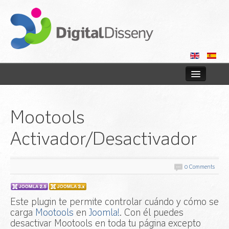
Inicio
Mootools
Tiendas online
Activador/Desactivador
Web
Consultoría
0 Comments
Blog
Este plugin te permite controlar cuándo y cómo se
carga
Mootools
en
Joomla!
. Con él puedes
Contactar
desactivar Mootools en toda tu página excepto