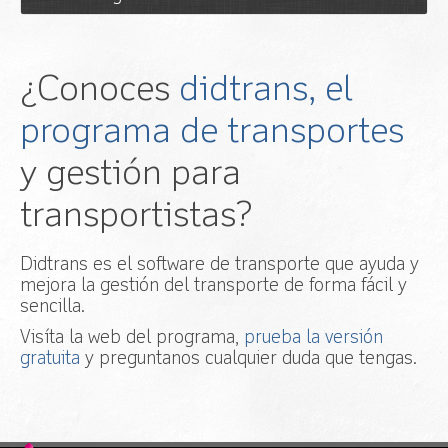
contenido. Joomla! 3.0 compatible.
Su licencia es GNU/GPL 2.
v.1.0.4:
Agregado idioma alemán. Gracias a
Última versión de Github (zip)
Johannes Hock
!
Ver licencia
v.1.0.3:
Agregado idioma portugués (Brasil).
Manual de usuario (PDF)
¿Conoces
didtrans, el
Gracias a
Mary Mar Alejo
!
v.1.0.2:
Eliminar llamadas a JCaption, anular
programa de transportes
llamadas window.addEvent y permitir al
usuario agregar scripts para desactivar
y gestión para
v.1.0.1:
Agregado idioma polaco. Gracias a
Pawel Frankowski!
transportistas?
v.1.0.0:
Primera versión estable
Didtrans es el software de transporte que ayuda y
mejora la gestión del transporte de forma fácil y
sencilla.
Visíta la web del programa,
prueba la versión
gratuita
y preguntanos cualquier duda que tengas.