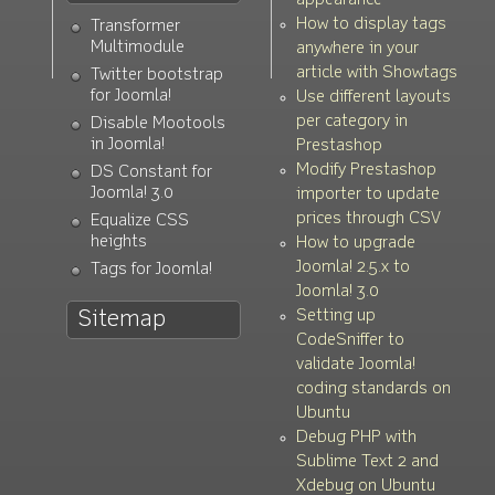
appearance
How to display tags
Transformer
Multimodule
anywhere in your
article with Showtags
Twitter bootstrap
for Joomla!
Use different layouts
per category in
Disable Mootools
in Joomla!
Prestashop
Modify Prestashop
DS Constant for
Joomla! 3.0
importer to update
prices through CSV
Equalize CSS
heights
How to upgrade
Joomla! 2.5.x to
Tags for Joomla!
Joomla! 3.0
Setting up
Sitemap
CodeSniffer to
validate Joomla!
coding standards on
Ubuntu
Debug PHP with
Sublime Text 2 and
Xdebug on Ubuntu