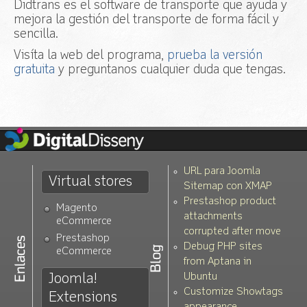
Didtrans es el software de transporte que ayuda y
mejora la gestión del transporte de forma fácil y
sencilla.
Visíta la web del programa,
prueba la versión
gratuita
y preguntanos cualquier duda que tengas.
URL para Joomla
Virtual stores
Sitemap con XMAP
Prestashop product
Magento
attachments
eCommerce
corrupted after move
Prestashop
Debug PHP sites
eCommerce
from Aptana in
Joomla!
Ubuntu
Customize Showtags
Extensions