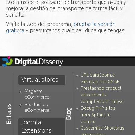
Didtrans es el software de transporte que ayuda y
mejora la gestión del transporte de forma fácil y
sencilla.
Visíta la web del programa,
prueba la versión
gratuita
y preguntanos cualquier duda que tengas.
URL para Joomla
Virtual stores
Sitemap con XMAP
Prestashop product
Magento
attachments
eCommerce
corrupted after move
Prestashop
Debug PHP sites
eCommerce
from Aptana in
Joomla!
Ubuntu
Customize Showtags
Extensions