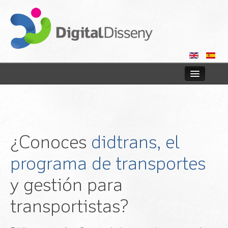
Home
Web
¿Conoces
didtrans, el
Blog
programa de transportes
Contact us
y gestión para
transportistas?