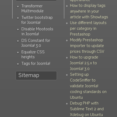
appearance
How to display tags
Transformer
Multimodule
anywhere in your
article with Showtags
Twitter bootstrap
for Joomla!
Use different layouts
per category in
Disable Mootools
in Joomla!
Prestashop
Modify Prestashop
DS Constant for
Joomla! 3.0
importer to update
prices through CSV
Equalize CSS
heights
How to upgrade
Joomla! 2.5.x to
Tags for Joomla!
Joomla! 3.0
Setting up
Sitemap
CodeSniffer to
validate Joomla!
coding standards on
Ubuntu
Debug PHP with
Sublime Text 2 and
Xdebug on Ubuntu