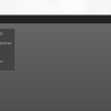
29
aristas
com