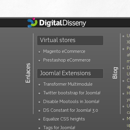
U
Virtual stores
X
P
Magento eCommerce
a
Prestashop eCommerce
m
D
Joomla! Extensions
U
C
Transformer Multimodule
a
Twitter bootstrap for Joomla!
H
y
Disable Mootools in Joomla!
U
DS Constant for Joomla! 3.0
c
M
Equalize CSS heights
u
Tags for Joomla!