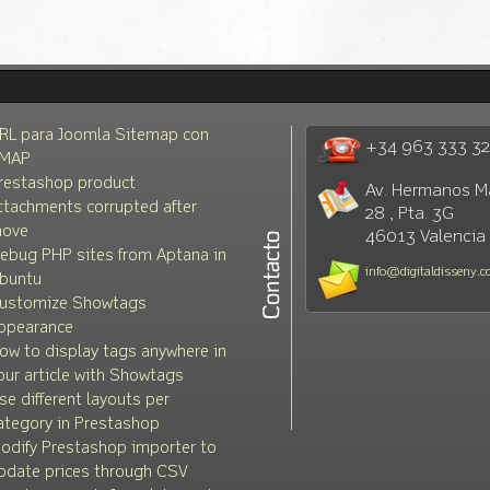
RL para Joomla Sitemap con
+34 963 333 3
MAP
restashop product
Av. Hermanos M
ttachments corrupted after
28 , Pta. 3G
ove
46013 Valencia
ebug PHP sites from Aptana in
info@digitaldisseny.
buntu
ustomize Showtags
ppearance
ow to display tags anywhere in
our article with Showtags
se different layouts per
ategory in Prestashop
odify Prestashop importer to
pdate prices through CSV