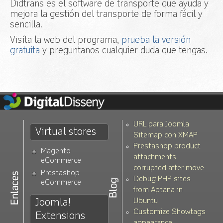
Didtrans es el software de transporte que ayuda y
mejora la gestión del transporte de forma fácil y
sencilla.
Visíta la web del programa,
prueba la versión
gratuita
y preguntanos cualquier duda que tengas.
URL para Joomla
Virtual stores
Sitemap con XMAP
Prestashop product
Magento
attachments
eCommerce
corrupted after move
Prestashop
Debug PHP sites
eCommerce
from Aptana in
Joomla!
Ubuntu
Customize Showtags
Extensions