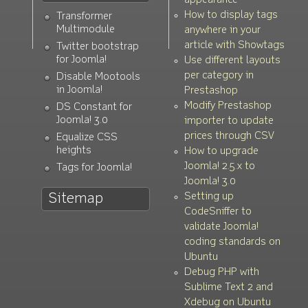
appearance
How to display tags
Transformer
Multimodule
anywhere in your
article with Showtags
Twitter bootstrap
for Joomla!
Use different layouts
per category in
Disable Mootools
in Joomla!
Prestashop
Modify Prestashop
DS Constant for
Joomla! 3.0
importer to update
prices through CSV
Equalize CSS
heights
How to upgrade
Joomla! 2.5.x to
Tags for Joomla!
Joomla! 3.0
Setting up
Sitemap
CodeSniffer to
validate Joomla!
coding standards on
Ubuntu
Debug PHP with
Sublime Text 2 and
Xdebug on Ubuntu