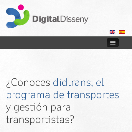
Home
Web
¿Conoces
didtrans, el
Blog
programa de transportes
Contact us
y gestión para
transportistas?