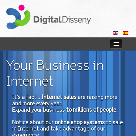
Home
Your Business in
Web
Internet
Blog
It's a fact...
Internet sales
are raising more
Contact us
and more every year.
Expand your business
to millions of people.
Notice about our
online shop systems
to sale
in Internet and take advantage of our
experience.