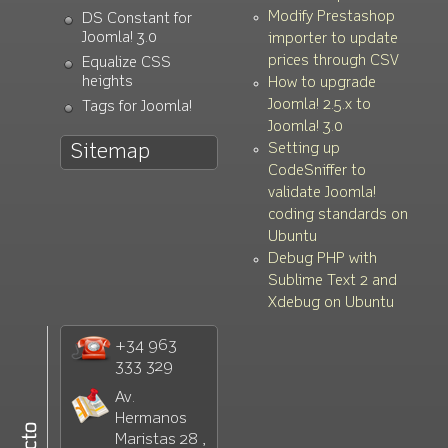
Modify Prestashop
DS Constant for
Joomla! 3.0
importer to update
prices through CSV
Equalize CSS
heights
How to upgrade
Joomla! 2.5.x to
Tags for Joomla!
Joomla! 3.0
Setting up
Sitemap
CodeSniffer to
validate Joomla!
coding standards on
Ubuntu
Debug PHP with
Sublime Text 2 and
Xdebug on Ubuntu
+34 963
333 329
Av.
Hermanos
Maristas 28 ,