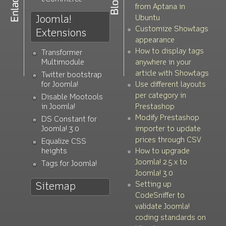
from Aptana in
Joomla!
Ubuntu
Customize Showtags
Extensions
appearance
How to display tags
Transformer
Multimodule
anywhere in your
article with Showtags
Twitter bootstrap
for Joomla!
Use different layouts
per category in
Disable Mootools
in Joomla!
Prestashop
Modify Prestashop
DS Constant for
Joomla! 3.0
importer to update
prices through CSV
Equalize CSS
heights
How to upgrade
Joomla! 2.5.x to
Tags for Joomla!
Joomla! 3.0
Setting up
Sitemap
CodeSniffer to
validate Joomla!
coding standards on