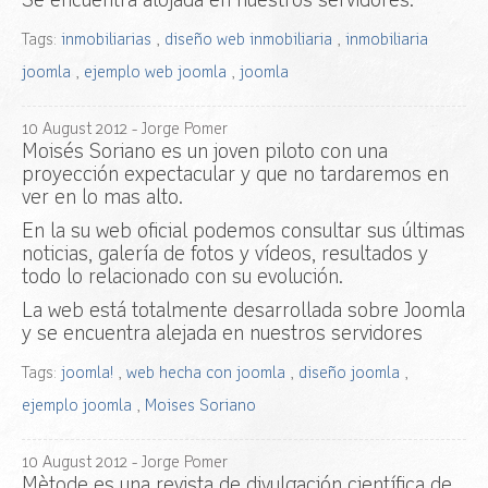
Se encuentra alojada en nuestros servidores.
Tags:
inmobiliarias
,
diseño web inmobiliaria
,
inmobiliaria
joomla
,
ejemplo web joomla
,
joomla
10
August
2012
- Jorge Pomer
Moisés Soriano es un joven piloto con una
proyección expectacular y que no tardaremos en
ver en lo mas alto.
En la su web oficial podemos consultar sus últimas
noticias, galería de fotos y vídeos, resultados y
todo lo relacionado con su evolución.
La web está totalmente desarrollada sobre Joomla
y se encuentra alejada en nuestros servidores
Tags:
joomla!
,
web hecha con joomla
,
diseño joomla
,
ejemplo joomla
,
Moises Soriano
10
August
2012
- Jorge Pomer
Mètode es una revista de divulgación científica de