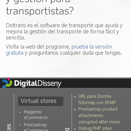
transportistas?
Didtrans es el software de transporte que ayuda y
mejora la gestión del transporte de forma fácil y
sencilla.
Visíta la web del programa,
prueba la versión
gratuita
y preguntanos cualquier duda que tengas.
URL para Joomla
Virtual stores
Sitemap con XMAP
Prestashop product
Magento
attachments
eCommerce
corrupted after move
Prestashop
Debug PHP sites
eCommerce