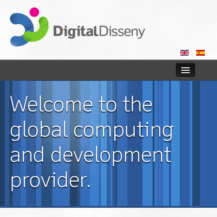
Home
Welcome to the
Web
global computing
Blog
and development
Contact us
provider.