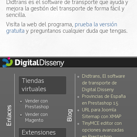
Didtrans es el software de transporte que ayuda y
Acceso
mejora la gestión del transporte de forma fácil y
sencilla.
Visíta la web del programa,
prueba la versión
gratuita
y preguntanos cualquier duda que tengas.
Didtrans, El software
Tiendas
de transporte de
virtuales
Digital Disseny
Provincias de España
Vender con
en Prestashop 1.5
Prestashop
URL para Joomla
Vender con
Sitemap con XMAP
Magento
TinyMCE editor con
opciones avanzadas
Extensiones