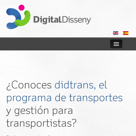
Inicio
Tiendas online
¿Conoces
didtrans, el
Web
programa de transportes
Consultoría
y gestión para
Blog
transportistas?
Contactar