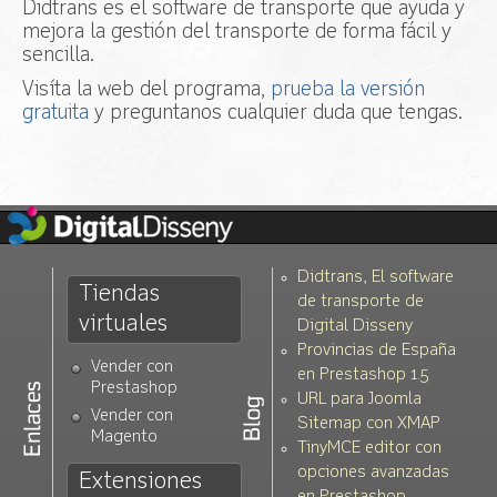
Didtrans es el software de transporte que ayuda y
Acceso
mejora la gestión del transporte de forma fácil y
sencilla.
Visíta la web del programa,
prueba la versión
gratuita
y preguntanos cualquier duda que tengas.
Didtrans, El software
Tiendas
de transporte de
virtuales
Digital Disseny
Provincias de España
Vender con
en Prestashop 1.5
Prestashop
URL para Joomla
Vender con
Sitemap con XMAP
Magento
TinyMCE editor con
opciones avanzadas
Extensiones