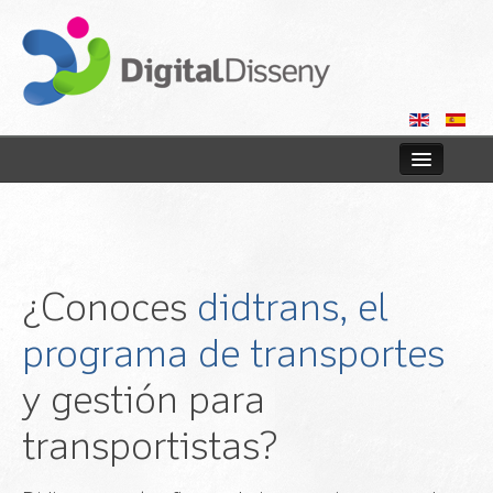
Inicio
Tiendas online
¿Conoces
didtrans, el
Web
programa de transportes
Consultoría
y gestión para
Blog
transportistas?
Contactar