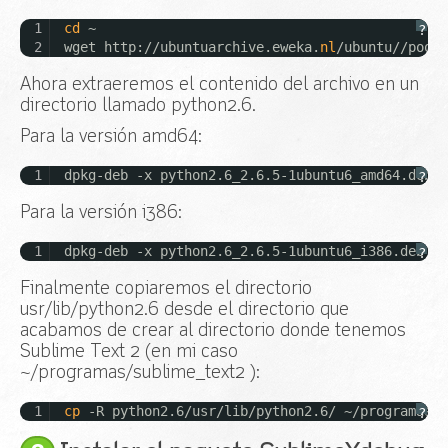
1
cd
~
?
2
wget http:
//ubuntuarchive
.eweka.
nl
/ubuntu//pool/
Ahora extraeremos el contenido del archivo en un
directorio llamado python2.6.
Para la versión amd64:
1
dpkg-deb -x python2.6_2.6.5-1ubuntu6_amd64.deb p
?
Para la versión i386:
1
dpkg-deb -x python2.6_2.6.5-1ubuntu6_i386.deb py
?
Finalmente copiaremos el directorio
usr/lib/python2.6 desde el directorio que
acabamos de crear al directorio donde tenemos
Sublime Text 2 (en mi caso
~/programas/sublime_text2 ):
1
cp
-R python2.6
/usr/lib/python2
.6/ ~
/programas/s
?