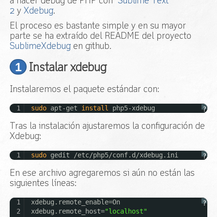
a hacer debug de PHP con
Sublime Text
2
y
Xdebug
.
Acceso
El proceso es bastante simple y en su mayor
parte se ha extraído del README del proyecto
SublimeXdebug
en github.
1
Instalar xdebug
Instalaremos el paquete estándar con:
1
sudo
apt-get
install
php5-xdebug
?
Tras la instalación ajustaremos la configuración de
Xdebug:
1
sudo
gedit
/etc/php5/conf
.d
/xdebug
.ini
?
En ese archivo agregaremos si aún no están las
siguientes líneas:
1
xdebug.remote_enable=On
?
2
xdebug.remote_host=
"localhost"