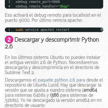
3
xdebug.remote_port=9000
4
xdebug.remote_handler=
"dbgp"
Eso activará el debug remoto para localhost en el
puerto 9000. Por último reinicia apache:
1
sudo
service apache2 restart
?
2
Descargar y descomprimir Python
2.6
En los últimos sistems Ubuntu no puedes instalar
el antigua versión 2.6 de Python. Necesitaremos
descargarla y descomprimirla en el directorio de
Sublime Text 2.
Descargamos el
paquete python 2.6 para
desde el
repositorio de Ubuntu Lucid. Hay que descargar la
versión que se ajusta a nuestro sistema (
amd64
para sistemas 64bits y
i386
para sistemas de
32bits). Yo he descargado la versión amd64 en mi
directorio de usuario: