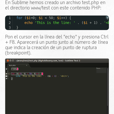
En Sublime hemos creado un archivo test.php en
el directorio www/test con este contenido PHP:
1
for
(
$i
=0;
$i
< 50;
$i
++) {
?
2
echo
'This is the line: '
. (
$i
+ 1) .
'<br>
3
}
Pon el cursor en la línea del "echo" y presiona Ctrl
+ F8. Aparecerá un punto junto al número de línea
que indica la creación de un punto de ruptura
(breakpoint).