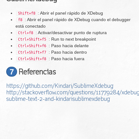
: Abrir el panel rápido de XDebug
Shift+f8
: Abrir el panel rápido de XDebug cuando el debugger
f8
está conectado
: Activar/desactivar punto de ruptura
Ctrl+f8
: Run to next breakpoint
Ctrl+Shift+f5
: Paso hacia delante
Ctrl+Shift+f6
: Paso hacia dentro
Ctrl+Shift+f7
: Paso hacia fuera
Ctrl+Shift+f8
7
Referencias
https://github.com/Kindari/SublimeXdebug
http://stackoverflow.com/questions/11779284/xdebu
sublime-text-2-and-kindarisublimexdebug