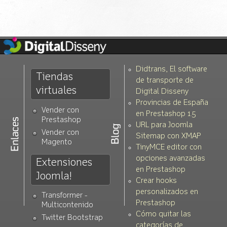
Didtrans, El software
Tiendas
de transporte de
virtuales
Digital Disseny
Provincias de España
Vender con
en Prestashop 1.5
Prestashop
URL para Joomla
Vender con
Sitemap con XMAP
Magento
TinyMCE editor con
opciones avanzadas
Extensiones
en Prestashop
Joomla!
Crear hooks
personalizados en
Transformer -
Prestashop
Multicontenido
Cómo quitar las
Twitter Bootstrap
categorías de