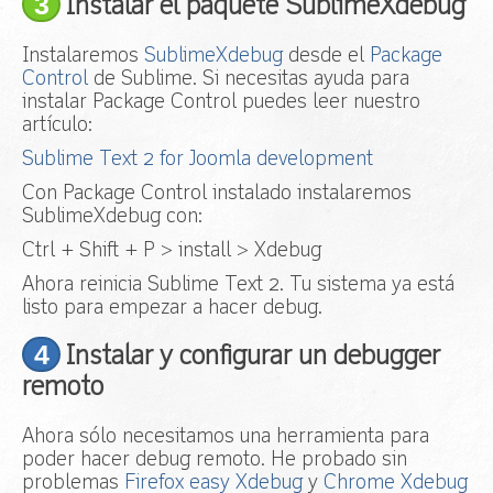
3
Instalar el paquete SublimeXdebug
Instalaremos
SublimeXdebug
desde el
Package
Control
de Sublime. Si necesitas ayuda para
instalar Package Control puedes leer nuestro
artículo:
Sublime Text 2 for Joomla development
Con Package Control instalado instalaremos
SublimeXdebug con:
Ctrl + Shift + P > install > Xdebug
Ahora reinicia Sublime Text 2. Tu sistema ya está
listo para empezar a hacer debug.
4
Instalar y configurar un debugger
remoto
Ahora sólo necesitamos una herramienta para
poder hacer debug remoto. He probado sin
problemas
Firefox easy Xdebug
y
Chrome Xdebug