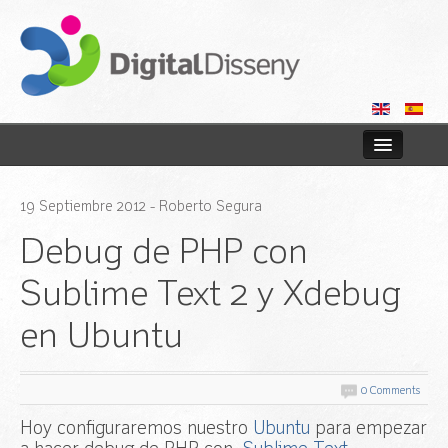
Inicio
19
Septiembre
2012
- Roberto Segura
Tiendas online
Debug de PHP con
Web
Sublime Text 2 y Xdebug
en Ubuntu
Consultoría
Blog
0 Comments
Contactar
Hoy configuraremos nuestro
Ubuntu
para empezar